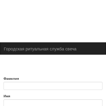
+7(978)103-81-41
Городская ритуальная служба свеча
Фамилия
Имя