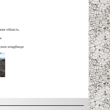
кая область
к
ское кладбище