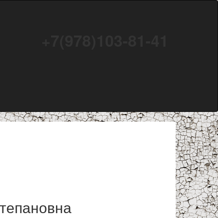
+7(978)103-81-41
Степановна