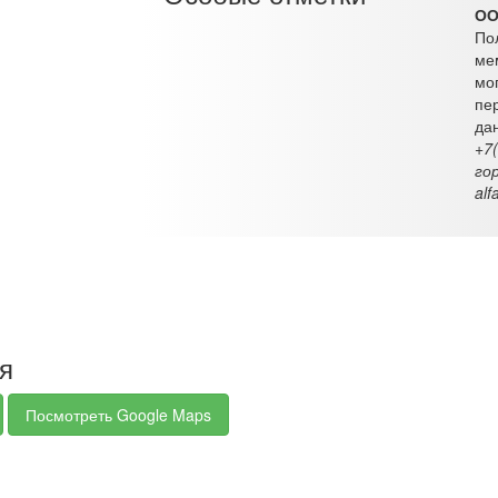
ОО
По
ме
мо
пе
да
+7
го
alf
ия
Посмотреть Google Maps